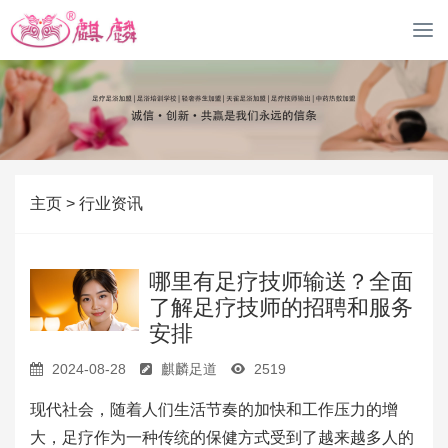
M
o
b
i
l
e
导
航
主页
>
行业资讯
哪里有足疗技师输送？全面
了解足疗技师的招聘和服务
安排
2024-08-28
麒麟足道
2519
现代社会，随着人们生活节奏的加快和工作压力的增
大，足疗作为一种传统的保健方式受到了越来越多人的