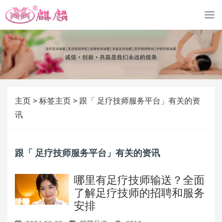
M
o
b
i
l
e
导
航
主页
>
标签主页
>
跟「 足疗技师服务平台」有关的资
讯
跟「 足疗技师服务平台」有关的资讯
哪里有足疗技师输送？全面
了解足疗技师的招聘和服务
安排